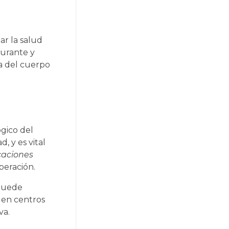
r la salud
durante y
ta del cuerpo
gico del
, y es vital
caciones
peración.
 puede
 en centros
va.