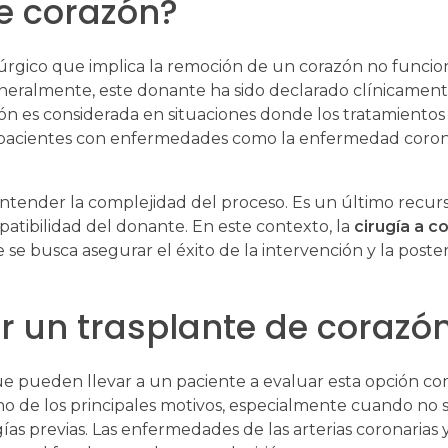
e corazón?
rgico que implica la remoción de un corazón no funcion
eralmente, este donante ha sido declarado clínicamen
ión es considerada en situaciones donde los tratamientos
 pacientes con enfermedades como la enfermedad corona
entender la complejidad del proceso. Es un último recur
atibilidad del donante. En este contexto, la
cirugía a c
se busca asegurar el éxito de la intervención y la poster
r un trasplante de corazó
e pueden llevar a un paciente a evaluar esta opción c
no de los principales motivos, especialmente cuando no 
as previas. Las enfermedades de las arterias coronarias y