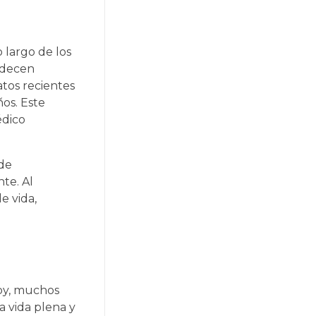
 largo de los
adecen
tos recientes
ños. Este
édico
 de
te. Al
e vida,
Hoy, muchos
a vida plena y