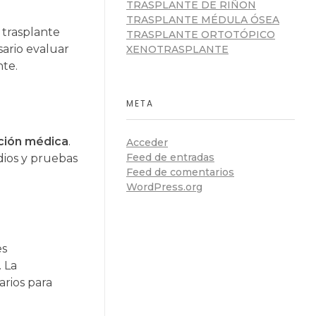
TRASPLANTE DE RIÑON
TRASPLANTE MÉDULA ÓSEA
 trasplante
TRASPLANTE ORTOTÓPICO
ario evaluar
XENOTRASPLANTE
nte.
?
META
ción médica
.
Acceder
Feed de entradas
udios y pruebas
Feed de comentarios
WordPress.org
es
 La
arios para