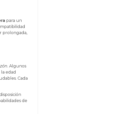
era
para un
ompatibilidad
r prolongada,
azón
. Algunos
 la edad
ludables. Cada
disposición
babilidades de