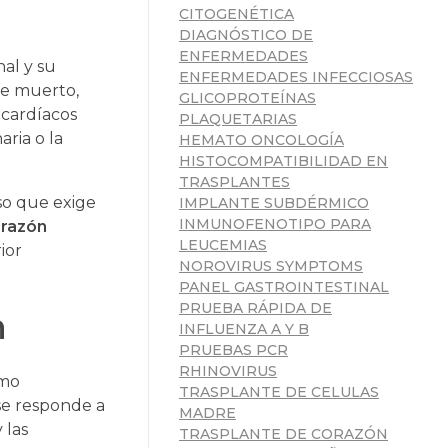
CITOGENÉTICA
DIAGNÓSTICO DE
ENFERMEDADES
al y su
ENFERMEDADES INFECCIOSAS
te muerto,
GLICOPROTEÍNAS
 cardíacos
PLAQUETARIAS
ria o la
HEMATO ONCOLOGÍA
HISTOCOMPATIBILIDAD EN
TRASPLANTES
so que exige
IMPLANTE SUBDÉRMICO
INMUNOFENOTIPO PARA
orazón
LEUCEMIAS
ior
NOROVIRUS SYMPTOMS
PANEL GASTROINTESTINAL
PRUEBA RÁPIDA DE
n
INFLUENZA A Y B
PRUEBAS PCR
RHINOVIRUS
omo
TRASPLANTE DE CELULAS
se responde a
MADRE
 las
TRASPLANTE DE CORAZÓN