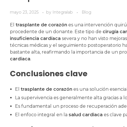
mayo 23, 2025
by
Integralab
Blog
El
trasplante de corazón
es una intervención quirú
procedente de un donante. Este tipo de
cirugía ca
insuficiencia cardíaca
severa y no han visto mejoras
técnicas médicas y el seguimiento postoperatorio h
bastante alta, reafirmando la importancia de un p
cardiaca
.
Conclusiones clave
El
trasplante de corazón
es una solución esencial
La supervivencia es generalmente alta gracias a l
Es fundamental un proceso de recuperación adecu
El enfoco integral en la
salud cardiaca
es clave pa