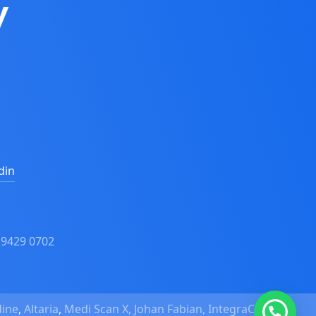
y
din
 9429 0702
ine
,
Altaria
,
Medi Scan X,
Johan Fabian,
IntegraCare,