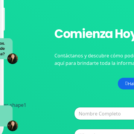
Comienza Hoy
Contáctanos y descubre cómo pode
aquí para brindarte toda la informa
Ha
N
o
m
b
C
w
r
o