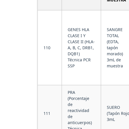
GENES HLA
SANGRE
CLASE I Y
TOTAL
CLASE II (HLA-
(EDTA,
110
A, B, C, DRB1,
tapón
DQB1)
morado)
Técnica PCR
3mL de
SSP
muestra
PRA
(Porcentaje
de
SUERO
reactividad
111
(Tapón Rojo
de
3mL
anticuerpos)
Técnica